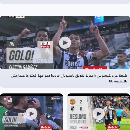
ضربة جزاء خيسوس راميريز لفريق ناسيونال ماديرا بمواجهة فيتوريا غيماريش
بالدقيقة 86