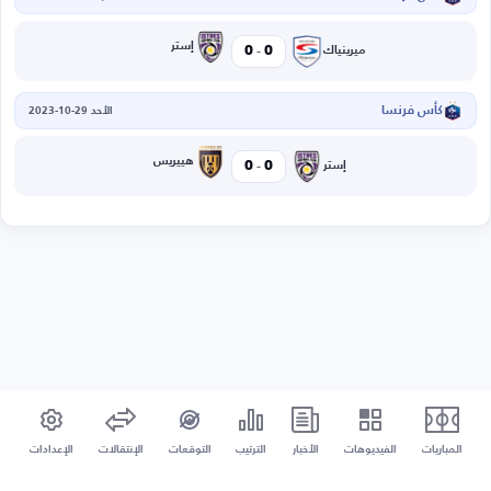
-
إستر
0
0
ميرينياك
كأس فرنسا
الأحد 29-10-2023
-
هييريس
0
0
إستر
المباريات
الفيديوهات
الأخبار
الترتيب
التوقعات
الإنتقالات
الإعدادات