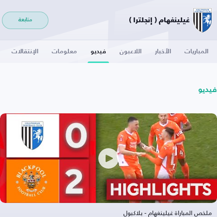
غيلينغهام ( إنجلترا )
متابعة
المباريات
الأخبار
اللاعبون
فيديو
معلومات
الإنتقالات
فيديو
ملخص المباراة غيلينغهام - بلاكبول