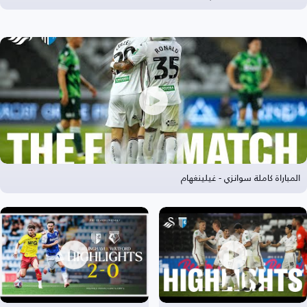
المباراة كاملة سوانزي - غيلينغهام