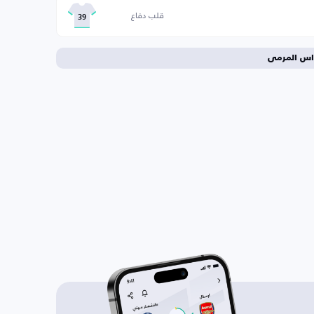
قلب دفاع
39
اس المرمى