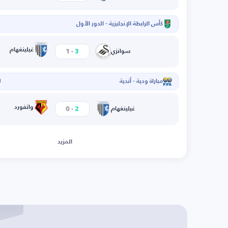
كأس الرابطة الإنجليزية - الدور الأول
ا
-
غيلينغهام
1
3
سوانزي
مباراة ودية - أندية
ا
-
واتفورد
0
2
غيلينغهام
المزيد