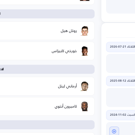
ا
رونان هيل
لثلاثاء 21-07-2026
خورخي كابيزاس
لا
لثلاثاء 12-08-2025
أرماني ليتل
كاميرون أنتوي
لسبت 02-11-2024
ا