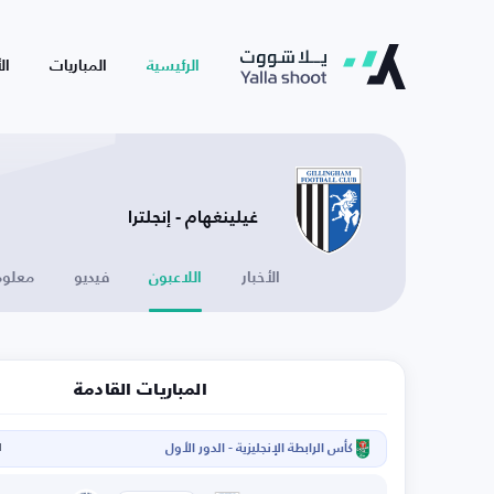
الرئيسية
المباريات
ال
غيلينغهام - إنجلترا
الأخبار
اللاعبون
فيديو
معلوم
المباريات القادمة
كأس الرابطة الإنجليزية - الدور الأول
ا