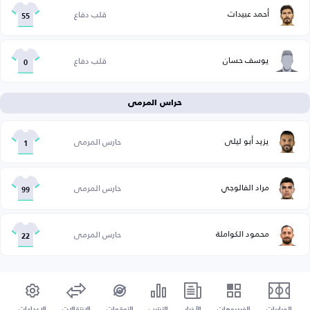
أحمد عبيدات
قلب دفاع
55
يوسف حسان
قلب دفاع
0
حراس المرمى
يزيد أبو ليلى
حارس المرمى
1
مراد الفالوجي
حارس المرمى
99
محمود الكواملة
حارس المرمى
22
المباريات
الفيديوهات
الأخبار
الترتيب
التوقعات
الإنتقالات
الإعدادات