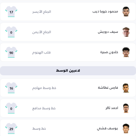
محمود خروبا ذيب
الجناح الأيسر
17
سيف درويش
الجناح الأيمن
0
خلدون صبرة
قلب الهجوم
90
لاعبين الوسط
فارس غطاشة
خط وسط مهاجم
16
احمد ثائر
خط وسط مدافع
0
يوسف قشي
خط وسط
29