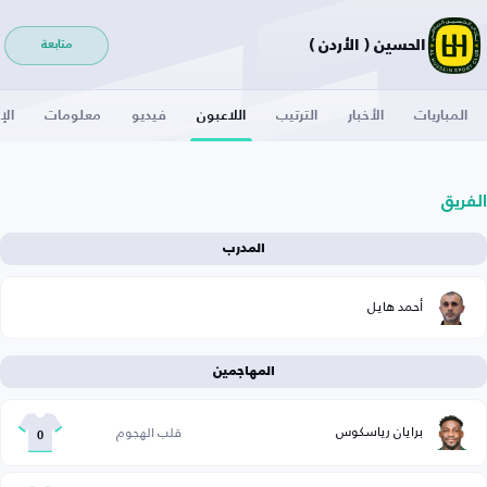
الحسين ( الأردن )
متابعة
المباريات
الأخبار
الترتيب
اللاعبون
فيديو
معلومات
الإ
الفريق
المدرب
أحمد هايل
المهاجمين
برايان رياسكوس
قلب الهجوم
0