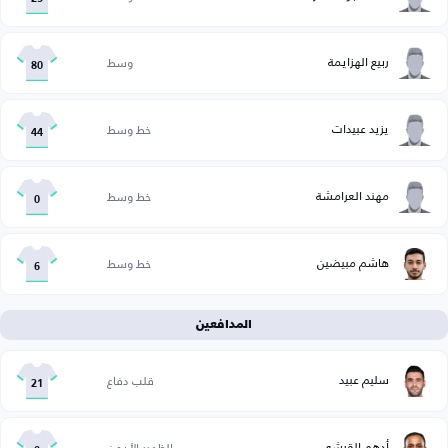
ربيع الهزايمة
وسط
80
يزيد عبيدات
خط وسط
44
مهند العرامشة
خط وسط
0
هاشم مبيضين
خط وسط
6
المدافعين
سليم عبيد
قلب دفاع
21
أدهم القرشي
الظهير الأيمن