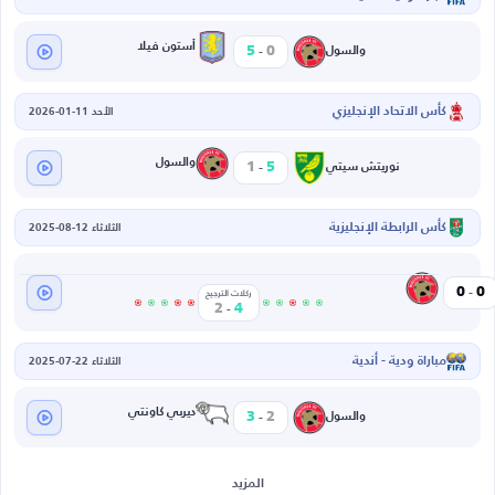
-
أستون فيلا
5
0
والسول
كأس الاتحاد الإنجليزي
الأحد 11-01-2026
-
والسول
1
5
نوريتش سيتي
كأس الرابطة الإنجليزية
الثلاثاء 12-08-2025
-
والسول
0
0
يتي
ركلات الترجيح
-
2
4
مباراة ودية - أندية
الثلاثاء 22-07-2025
-
ديربي كاونتي
3
2
والسول
المزيد