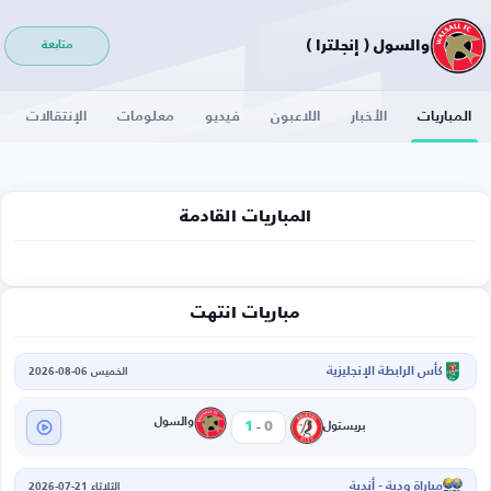
والسول ( إنجلترا )
متابعة
المباريات
الأخبار
اللاعبون
فيديو
معلومات
الإنتقالات
المباريات القادمة
مباريات انتهت
كأس الرابطة الإنجليزية
الخميس 06-08-2026
-
والسول
1
0
بريستول
مباراة ودية - أندية
الثلاثاء 21-07-2026