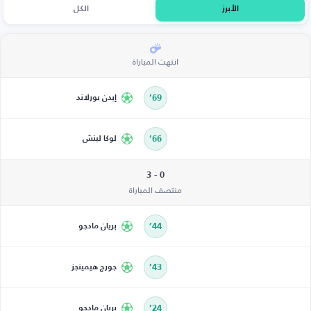
الأبرز
الكل
انتهت المباراة
69’
إيدن بورلاند
66’
لوكا لينش
0 - 3
منتصف المباراة
44’
بريان مادجو
43’
جورج هيمينجز
24’
بريان مادجو