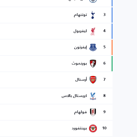
3
توتنهام
4
ليفربول
5
إيفرتون
6
بورنموث
7
أرسنال
8
كريستال بالاس
9
فولهام
10
برينتفورد