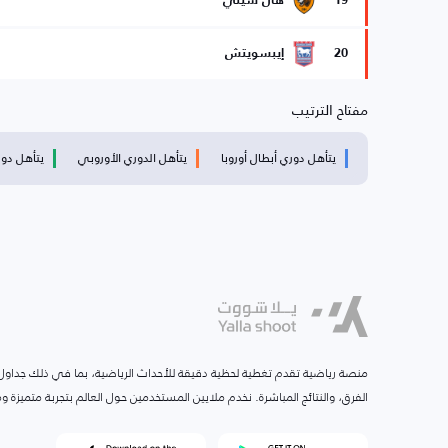
19
هال سيتي
20
إيبسويتش
مفتاح الترتيب
يتأهل دوري أبطال أوروبا
يتأهل الدوري الأوروبي
يتأهل دوري
منصة رياضية تقدم تغطية لحظية دقيقة للأحداث الرياضية، بما في ذلك جداول ا
الفرق، والنتائج المباشرة. نخدم ملايين المستخدمين حول العالم بتجربة متميزة