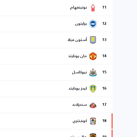
11
نوتينغهام
12
برايتون
13
أستون فيلا
14
مان يونايتد
15
نيوكاسل
16
ليدز يونايتد
17
سندرلاند
18
كوفنتري