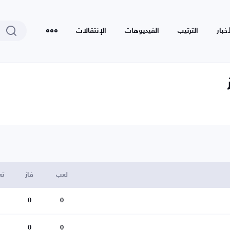
أخبار
الترتيب
الفيديوهات
الإنتقالات
لعب
فاز
تع
0
0
0
0