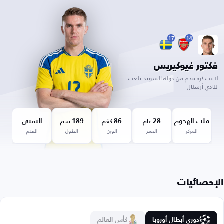
17
14
فكتور غيوكيريس
لاعب كرة قدم من دولة السويد يلعب
لنادي أرسنال
قلب الهجوم
28
86
189
اليمنى
عام
كغم
سم
المركز
العمر
الوزن
الطول
القدم
الإحصائيات
دوري أبطال أوروبا
كأس العالم