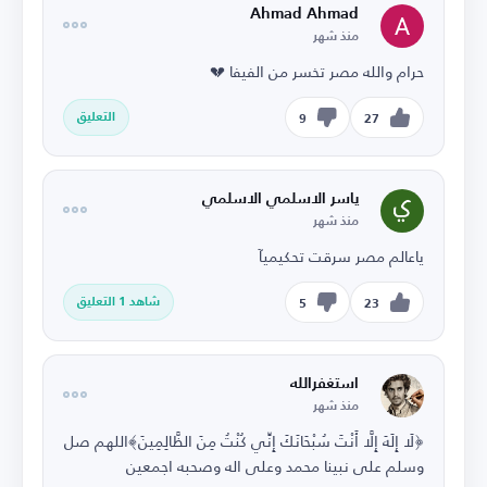
Ahmad Ahmad
منذ شهر
حرام والله مصر تخسر من الفيفا 💔
التعليق
9
27
ياسر الاسلمي الاسلمي
منذ شهر
ياعالم مصر سرقت تحكيميآ
شاهد 1 التعليق
5
23
استغفرالله
منذ شهر
﴿لَا إِلَهَ إِلَّا أَنْتَ سُبْحَانَكَ إِنِّي كُنْتُ مِنَ الظَّالِمِينَ﴾اللهم صل
وسلم على نبينا محمد وعلى اله وصحبه اجمعين