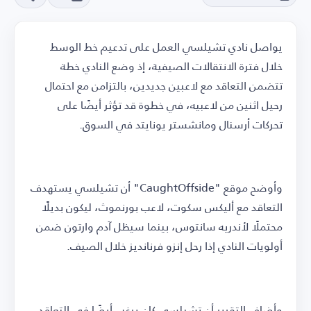
يواصل نادي تشيلسي العمل على تدعيم خط الوسط
خلال فترة الانتقالات الصيفية، إذ وضع النادي خطة
تتضمن التعاقد مع لاعبين جديدين، بالتزامن مع احتمال
رحيل اثنين من لاعبيه، في خطوة قد تؤثر أيضًا على
تحركات أرسنال ومانشستر يونايتد في السوق.
وأوضح موقع "CaughtOffside" أن تشيلسي يستهدف
التعاقد مع أليكس سكوت، لاعب بورنموث، ليكون بديلًا
محتملًا لأندريه سانتوس، بينما سيظل آدم وارتون ضمن
أولويات النادي إذا رحل إنزو فرنانديز خلال الصيف.
وأضاف التقرير أن تشيلسي كان يرغب أيضًا في التعاقد