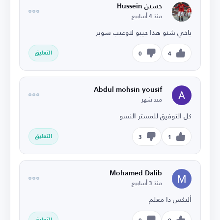
حسين Hussein
منذ 4 أسابيع
ياخي شنو هذا جيبو لاوعيب سوبر
التعليق
0
4
Abdul mohsin yousif
منذ شهر
كل التوفيق للمستر النسو
التعليق
3
1
Mohamed Dalib
منذ 3 أسابيع
أليكس دا معلم