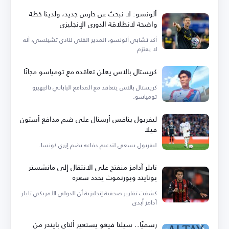
ألونسو: لا نبحث عن حارس جديد، ولدينا خطة
واضحة لانطلاقة الدوري الإنجليزي
أكد تشابي ألونسو، المدير الفني لنادي تشيلسي، أنه
لا يعتزم
كريستال بالاس يعلن تعاقده مع تومياسو مجانًا
كريستال بالاس يتعاقد مع المدافع الياباني تاكيهيرو
تومياسو.
ليفربول ينافس أرسنال على ضم مدافع أستون
فيلا
ليفربول يسعى لتدعيم دفاعه بضم إزري كونسا.
تايلر آدامز منفتح على الانتقال إلى مانشستر
يونايتد وبورنموث يحدد سعره
كشفت تقارير صحفية إنجليزية أن الدولي الأمريكي تايلر
آدامز أبدى
رسميًا.. سيلتا فيغو يستعير ألتاي بايندر من