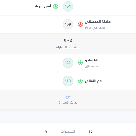
64’
أنس سرغات
حذيفة المحساني
58’
هدف في مرماه
2 - 0
منتصف المباراة
بابا ساخو
41’
محمد مكعازي
آدم النفاتي
13’
بدأت المباراة
9
12
التسديدات