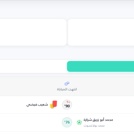
انتهت المباراة
+1
شعيب فيضي
90’
محمد أبو زريق شرارة
76’
محمد بولاكسوت