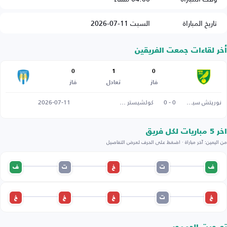
تاريخ المباراة
السبت 11-07-2026
أخر لقاءات جمعت الفريقين
0
1
0
فاز
تعادل
فاز
نوريتش سيتي
0 - 0
كولشيستر يونايتد
2026-07-11
اخر 5 مباريات لكل فريق
من اليمين: آخر مباراة · اضغط على الحرف لعرض التفاصيل
ف
ت
خ
ت
ف
خ
ت
خ
خ
خ