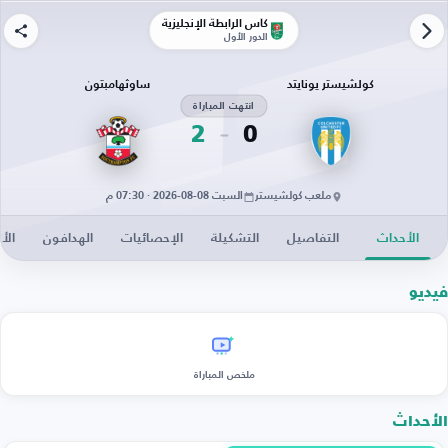
كأس الرابطة الإنجليزية
الدور الأول
كولشيستر يونايتد
ساوثهامبتون
انتهت المباراة
2
0
ملعب كولشيستر
السبت 08-08-2026 · 07:30 م
الأحداث
التفاصيل
التشكيلة
الإحصائيات
الهدافون
الأخ
فيديو
ملخص المباراة
الأحداث