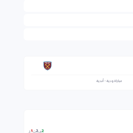
مباراة ودية - أندية
ف
ت
خ
1
2
2