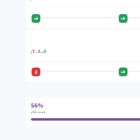
ف
ف
ف
ت
خ
1
2
2
ف
خ
56%
وست هام