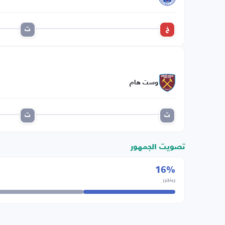
خ
ت
وست هام
ت
ت
تصويت الجمهور
16%
رينجرز