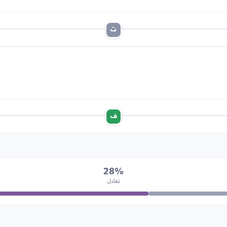
ت
ف
28%
تعادل