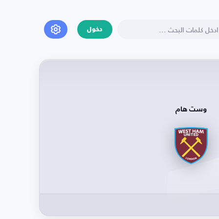
دخول
وست هام