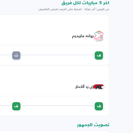
اخر 5 مباريات لكل فريق
من اليمين: آخر مباراة · اضغط على الحرف لعرض التفاصيل
زولته فاريجيم
ف
ت
إي زد آلكمار
ف
ف
تصويت الجمهور