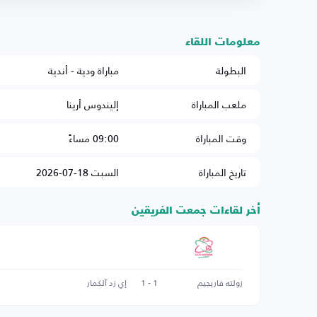
معلومات اللقاء
البطولة
مباراة ودية - أندية
ملعب المباراة
إليندوس أرينا
وقت المباراة
09:00 مساءً
تاريخ المباراة
السبت 18-07-2026
أخر لقاءات جمعت الفريقين
زولته فاريجيم
1 - 1
إي زد آلكمار