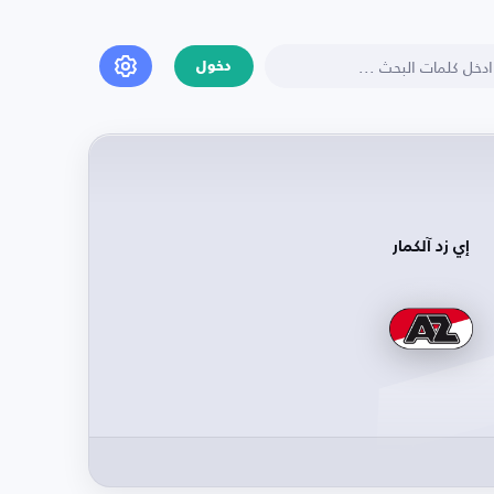
دخول
إي زد آلكمار