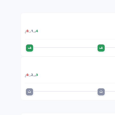
ف
ت
خ
0
1
4
ف
ف
ف
ت
خ
0
2
3
ت
ت