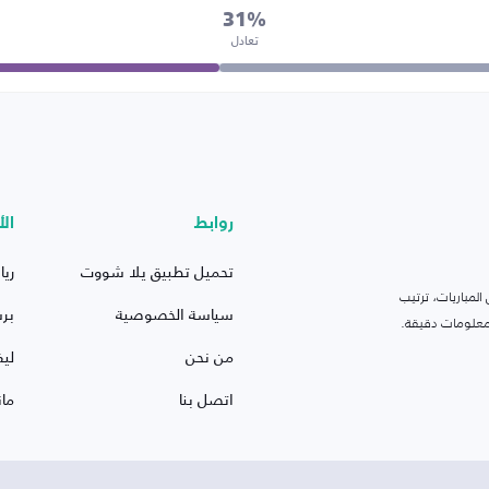
31%
تعادل
روابط
الأ
تحميل تطبيق يلا شووت
ريا
لمباريات، ترتيب
سياسة الخصوصية
بر
 ومعلومات دقيقة.
من نحن
ليف
اتصل بنا
ما