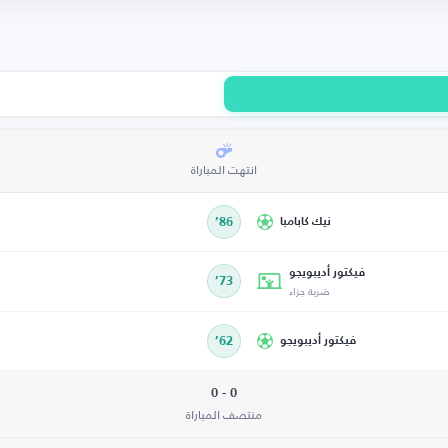
انتهت المباراة
نيك كابامبا
86’
فيكتور أديبويجو
73’
ضربة جزاء
فيكتور أديبويجو
62’
0 - 0
منتصف المباراة