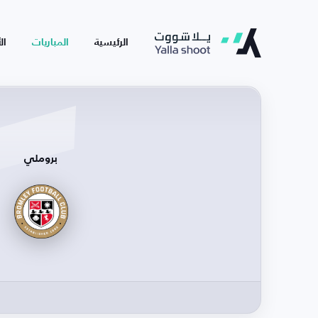
الرئيسية
المباريات
ال
بروملي