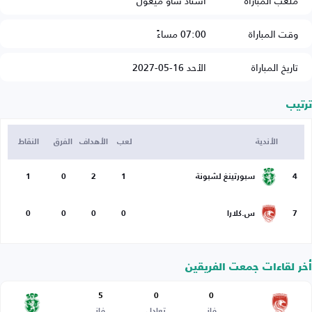
ملعب المباراة
استاد ساو ميغول
وقت المباراة
07:00 مساءً
تاريخ المباراة
الأحد 16-05-2027
ترتيب
الأندية
لعب
الأهداف
الفرق
النقاط
4
سبورتينغ لشبونة
1
2
0
1
7
س.كلارا
0
0
0
0
أخر لقاءات جمعت الفريقين
5
0
0
فاز
تعادل
فاز