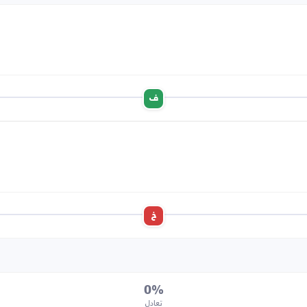
ف
خ
0%
تعادل