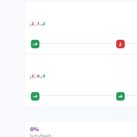
ف
ت
خ
2
1
2
خ
ف
ف
ت
خ
2
0
3
ف
ف
0%
ناسيونال ماديرا