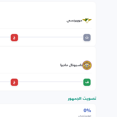
موريرنسي
ت
خ
ناسيونال ماديرا
ف
خ
تصويت الجمهور
0%
موريرنسي