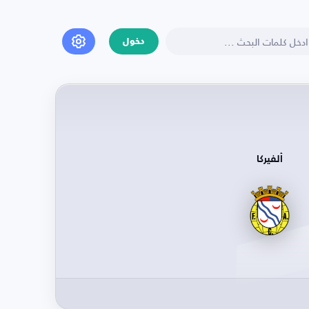
دخول
ألفيركا