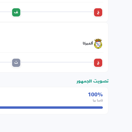
خ
ف
ألفيركا
خ
ت
تصويت الجمهور
100%
كاسا بيا