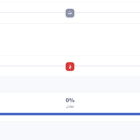
ت
خ
0%
تعادل