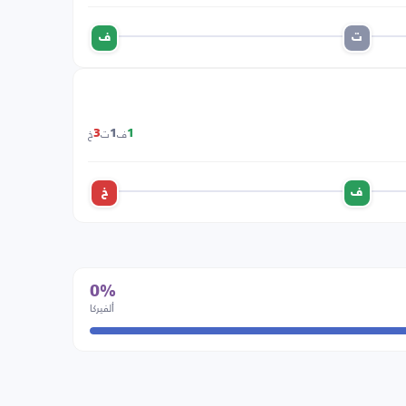
ت
ف
ف
ت
خ
3
1
1
ف
خ
0%
ألفيركا