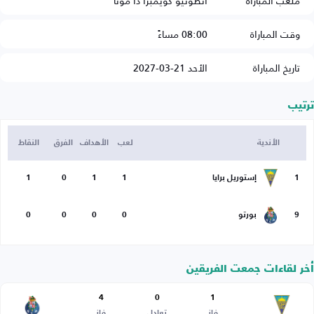
ملعب المباراة
أنطونيو كويمبرا دا موتا
وقت المباراة
08:00 مساءً
تاريخ المباراة
الأحد 21-03-2027
ترتيب
الأندية
لعب
الأهداف
الفرق
النقاط
1
إستوريل برايا
1
1
0
1
9
بورتو
0
0
0
0
أخر لقاءات جمعت الفريقين
4
0
1
فاز
تعادل
فاز