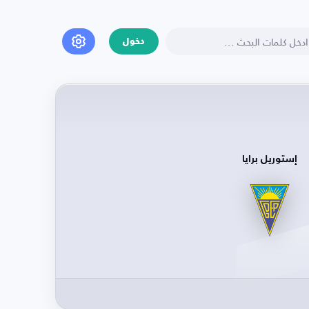
دخول
إستوريل برايا