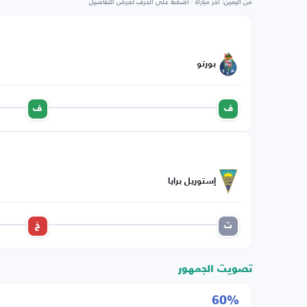
من اليمين: آخر مباراة · اضغط على الحرف لعرض التفاصيل
بورتو
ف
ف
إستوريل برايا
ت
خ
تصويت الجمهور
60%