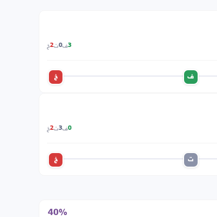
ف
ت
خ
2
0
3
ف
خ
ف
ت
خ
2
3
0
ت
خ
40%