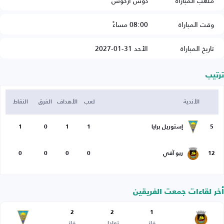
ملعب المباراة
دوس أركوس
وقت المباراة
08:00 مساءً
تاريخ المباراة
الأحد 31-01-2027
ترتيب
الأندية
لعب
الأهداف
الفرق
النقاط
5
إستوريل برايا
1
1
0
1
12
ريو آفي
0
0
0
0
أخر لقاءات جمعت الفريقين
2
2
1
فاز
تعادل
فاز