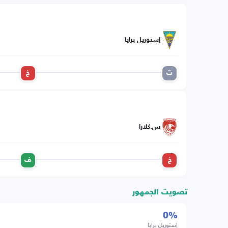
إستوريل برايا
ت
خ
س.كلارا
خ
ف
تصويت الجمهور
0%
إستوريل برايا