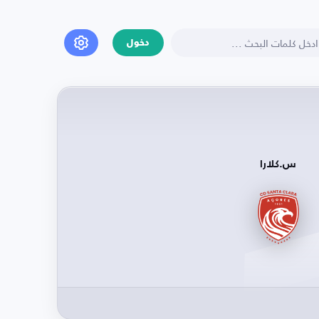
دخول
س.كلارا