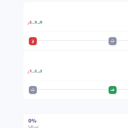
ف
ت
خ
2
3
0
ت
خ
ف
ت
خ
1
2
2
ف
ت
0%
س.كلارا