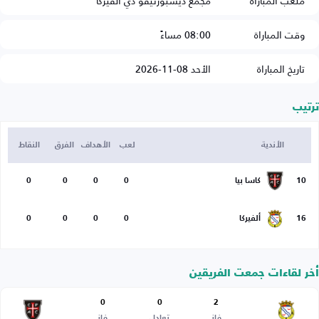
ملعب المباراة
مجمع ديسبورتيفو دي ألفيركا
وقت المباراة
08:00 مساءً
تاريخ المباراة
الأحد 08-11-2026
ترتيب
الأندية
لعب
الأهداف
الفرق
النقاط
10
كاسا بيا
0
0
0
0
16
ألفيركا
0
0
0
0
أخر لقاءات جمعت الفريقين
0
0
2
فاز
تعادل
فاز