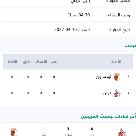
ملعب المباراة
راين أنرجي
وقت المباراة
04:30 مساءً
تاريخ المباراة
السبت 10-04-2027
ترتيب
الأندية
لعب
الأهداف
الفرق
النقاط
5
أوجسبورغ
0
0
0
0
7
كولن
0
0
0
0
أخر لقاءات جمعت الفريقين
1
3
0
فاز
تعادل
فاز