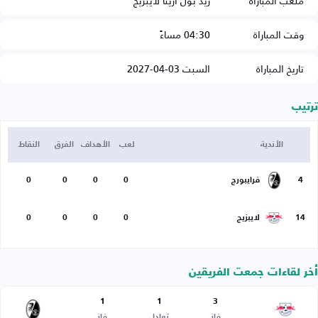
ملعب المباراة
ريد بول أرينا لايبزيج
وقت المباراة
04:30 مساءً
تاريخ المباراة
السبت 03-04-2027
ترتيب
الأندية
لعب
الأهداف
الفرق
النقاط
4
فرايبورج
0
0
0
0
14
لايبزيج
0
0
0
0
أخر لقاءات جمعت الفريقين
1
1
3
فاز
تعادل
فاز