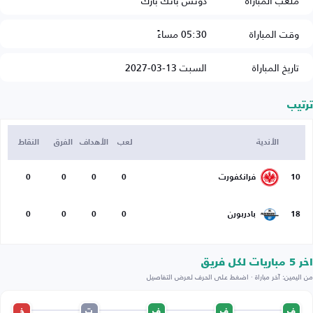
ملعب المباراة
دوتش بانك بارك
وقت المباراة
05:30 مساءً
تاريخ المباراة
السبت 13-03-2027
ترتيب
الأندية
لعب
الأهداف
الفرق
النقاط
10
فرانكفورت
0
0
0
0
18
بادربورن
0
0
0
0
اخر 5 مباريات لكل فريق
من اليمين: آخر مباراة · اضغط على الحرف لعرض التفاصيل
ف
ف
ف
ت
خ