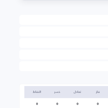
فاز
تعادل
خسر
النقاط
0
0
0
0