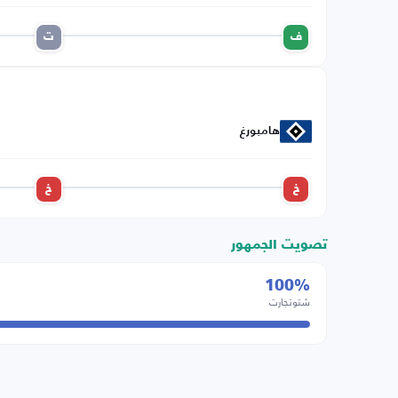
ف
ت
هامبورغ
خ
خ
تصويت الجمهور
100%
شتوتجارت