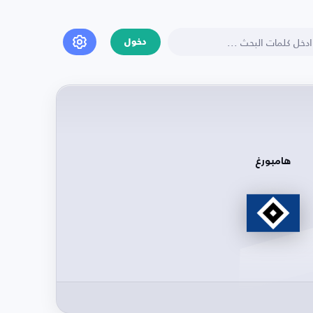
دخول
هامبورغ