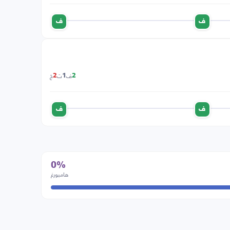
ف
ف
ف
ت
خ
2
1
2
ف
ف
0%
هامبورغ