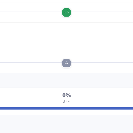
ف
ت
0%
تعادل