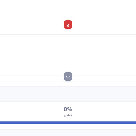
خ
ت
0%
تعادل