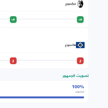
فرايبورج
ف
ف
هامبورغ
خ
خ
تصويت الجمهور
100%
فرايبورج