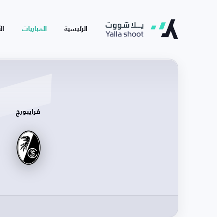
الرئيسية
المباريات
ال
فرايبورج