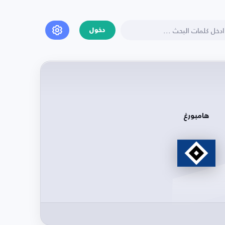
دخول
هامبورغ