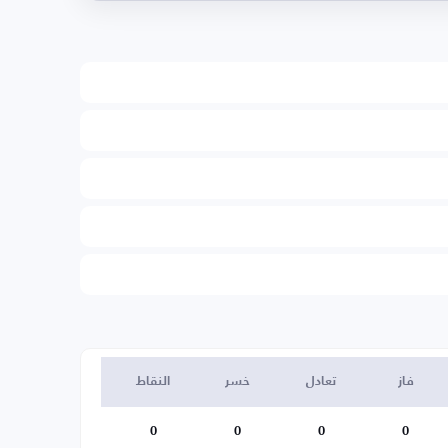
فاز
تعادل
خسر
النقاط
0
0
0
0