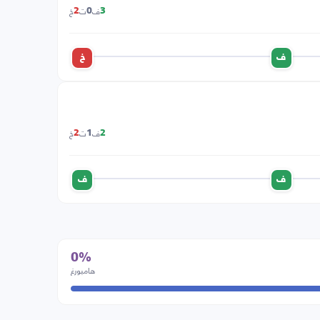
ف
ت
خ
2
0
3
ف
خ
ف
ت
خ
2
1
2
ف
ف
0%
هامبورغ