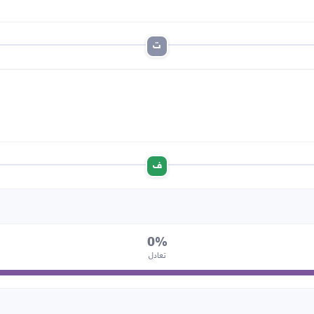
ت
ف
0%
تعادل