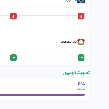
هامبورغ
خ
خ
باير ليفركوزن
ف
ف
تصويت الجمهور
0%
هامبورغ