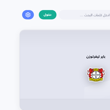
دخول
باير ليفركوزن