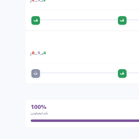
ف
ت
خ
2
1
2
ف
ف
ف
ت
خ
0
1
4
ف
ت
100%
باير ليفركوزن