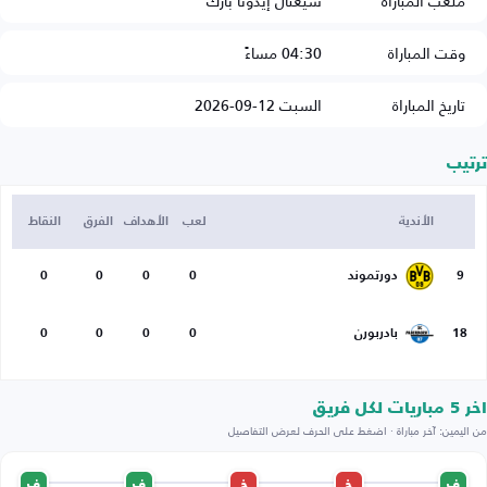
ملعب المباراة
سيغنال إيدونا بارك
وقت المباراة
04:30 مساءً
تاريخ المباراة
السبت 12-09-2026
ترتيب
الأندية
لعب
الأهداف
الفرق
النقاط
9
دورتموند
0
0
0
0
18
بادربورن
0
0
0
0
اخر 5 مباريات لكل فريق
من اليمين: آخر مباراة · اضغط على الحرف لعرض التفاصيل
ف
خ
خ
ف
ف