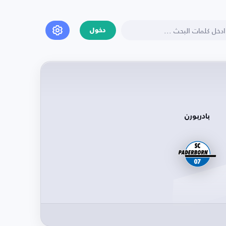
دخول
بادربورن