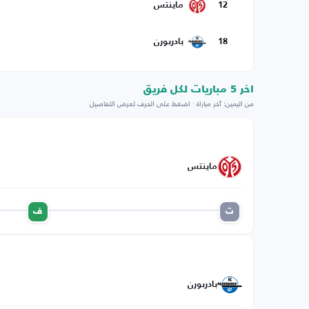
12
ماينتس
18
بادربورن
اخر 5 مباريات لكل فريق
من اليمين: آخر مباراة · اضغط على الحرف لعرض التفاصيل
ماينتس
ت
ف
بادربورن