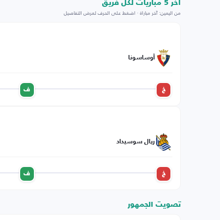
اخر 5 مباريات لكل فريق
من اليمين: آخر مباراة · اضغط على الحرف لعرض التفاصيل
أوساسونا
خ
ف
ريال سوسيداد
خ
ف
تصويت الجمهور