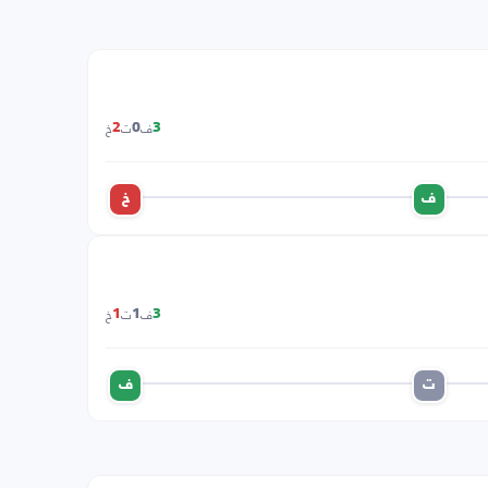
ف
ت
خ
2
0
3
ف
خ
ف
ت
خ
1
1
3
ت
ف