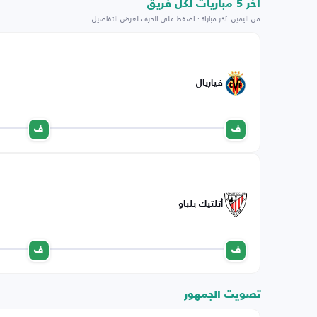
اخر 5 مباريات لكل فريق
من اليمين: آخر مباراة · اضغط على الحرف لعرض التفاصيل
فياريال
ف
ف
أتلتيك بلباو
ف
ف
تصويت الجمهور