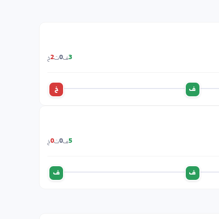
ف
ت
خ
2
0
3
ف
خ
ف
ت
خ
0
0
5
ف
ف