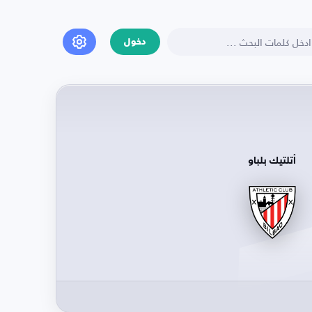
دخول
أتلتيك بلباو