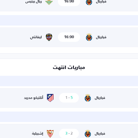
16:00
فياريال
ريال بيتيس
16:00
فياريال
ليفانتي
مباريات انتهت
1
-
5
فياريال
أتلتيكو مدريد
3
-
2
فياريال
إشبيلية