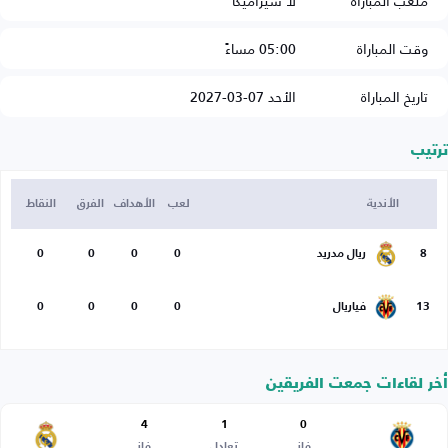
ملعب المباراة
لا سيراميكا
وقت المباراة
05:00 مساءً
تاريخ المباراة
الأحد 07-03-2027
ترتيب
الأندية
لعب
الأهداف
الفرق
النقاط
8
ريال مدريد
0
0
0
0
13
فياريال
0
0
0
0
أخر لقاءات جمعت الفريقين
4
1
0
فاز
تعادل
فاز