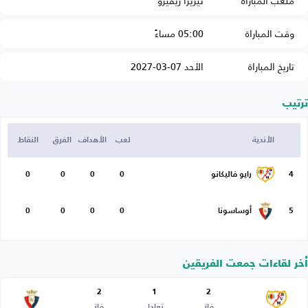
ملعب المباراة
تيريزا ريفيرو
وقت المباراة
05:00 مساءً
تاريخ المباراة
الأحد 07-03-2027
ترتيب
الأندية
لعب
الأهداف
الفرق
النقاط
4
رايو فاليكانو
0
0
0
0
5
أوساسونا
0
0
0
0
أخر لقاءات جمعت الفريقين
2
1
2
فاز
تعادل
فاز