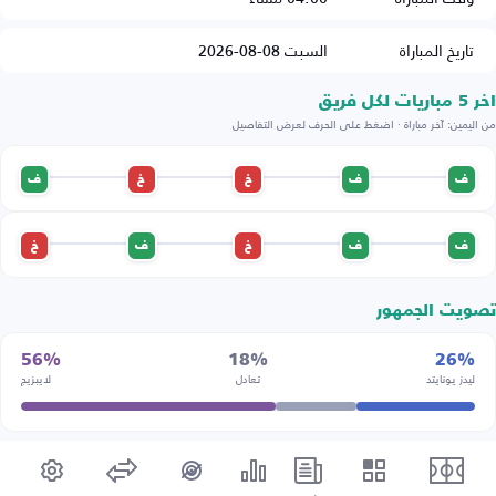
تاريخ المباراة
السبت 08-08-2026
اخر 5 مباريات لكل فريق
من اليمين: آخر مباراة · اضغط على الحرف لعرض التفاصيل
ف
ف
خ
خ
ف
ف
ف
خ
ف
خ
تصويت الجمهور
56%
18%
26%
ليدز يونايتد
تعادل
لايبزيج