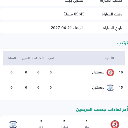
ملعب المباراة
أشتون جيت
وقت المباراة
09:45 مساءً
تاريخ المباراة
الأربعاء 21-04-2027
ترتيب
الأندية
لعب
الأهداف
الفرق
النقاط
10
بريستول
0
0
0
0
15
بريستون
0
0
0
0
أخر لقاءات جمعت الفريقين
2
2
1
فاز
تعادل
فاز