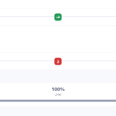
ف
خ
100%
تعادل