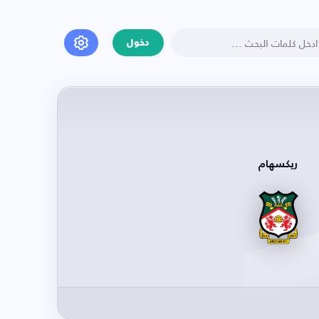
دخول
ريكسهام