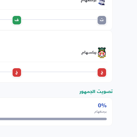
برمنغهام
ت
ف
ريكسهام
خ
خ
تصويت الجمهور
0%
برمنغهام