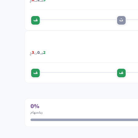
ف
ت
خ
0
2
3
ت
ف
ف
ت
خ
3
0
2
ف
ف
0%
ريكسهام