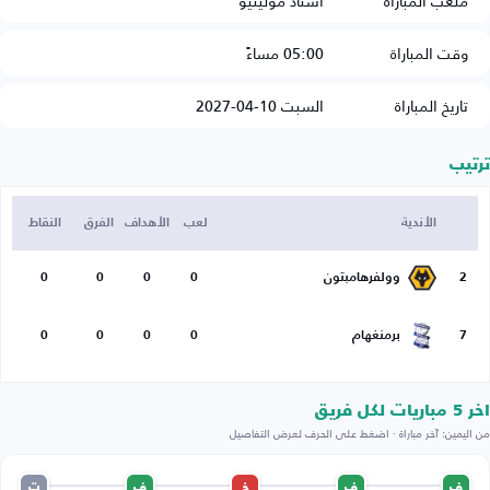
ملعب المباراة
استاد مولينيو
وقت المباراة
05:00 مساءً
تاريخ المباراة
السبت 10-04-2027
ترتيب
الأندية
لعب
الأهداف
الفرق
النقاط
2
وولفرهامبتون
0
0
0
0
7
برمنغهام
0
0
0
0
اخر 5 مباريات لكل فريق
من اليمين: آخر مباراة · اضغط على الحرف لعرض التفاصيل
ف
ف
خ
ف
ت