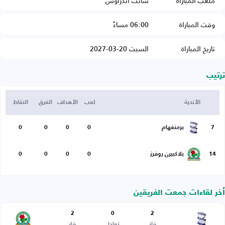
ملعب المباراة
سانت أندراوس
وقت المباراة
06:00 مساءً
تاريخ المباراة
السبت 20-03-2027
ترتيب
الأندية
لعب
الأهداف
الفرق
النقاط
7
برمنغهام
0
0
0
0
14
بلاكبيرن روفرز
0
0
0
0
أخر لقاءات جمعت الفريقين
2
0
2
فاز
تعادل
فاز