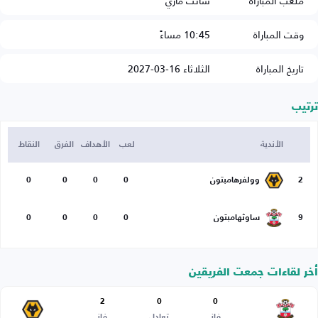
ملعب المباراة
سانت ماري
وقت المباراة
10:45 مساءً
تاريخ المباراة
الثلاثاء 16-03-2027
ترتيب
الأندية
لعب
الأهداف
الفرق
النقاط
2
وولفرهامبتون
0
0
0
0
9
ساوثهامبتون
0
0
0
0
أخر لقاءات جمعت الفريقين
2
0
0
فاز
تعادل
فاز