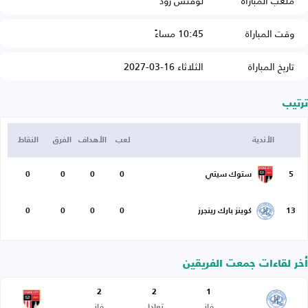
ملعب المباراة
لوفتس رود
وقت المباراة
10:45 مساءً
تاريخ المباراة
الثلاثاء 16-03-2027
ترتيب
الأندية
لعب
الأهداف
الفرق
النقاط
5
ستوك سيتي
0
0
0
0
13
كوينز بارك رينجرز
0
0
0
0
أخر لقاءات جمعت الفريقين
2
2
1
فاز
تعادل
فاز