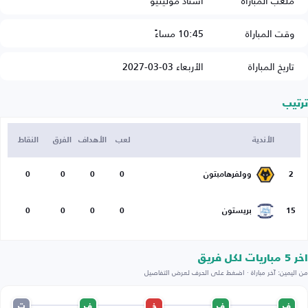
ملعب المباراة
استاد مولينيو
وقت المباراة
10:45 مساءً
تاريخ المباراة
الأربعاء 03-03-2027
ترتيب
الأندية
لعب
الأهداف
الفرق
النقاط
2
وولفرهامبتون
0
0
0
0
15
بريستون
0
0
0
0
اخر 5 مباريات لكل فريق
من اليمين: آخر مباراة · اضغط على الحرف لعرض التفاصيل
ف
ف
خ
ف
ت