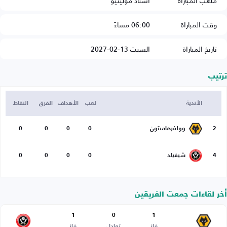
ملعب المباراة
استاد مولينيو
وقت المباراة
06:00 مساءً
تاريخ المباراة
السبت 13-02-2027
ترتيب
الأندية
لعب
الأهداف
الفرق
النقاط
2
وولفرهامبتون
0
0
0
0
4
شيفيلد
0
0
0
0
أخر لقاءات جمعت الفريقين
1
0
1
فاز
تعادل
فاز