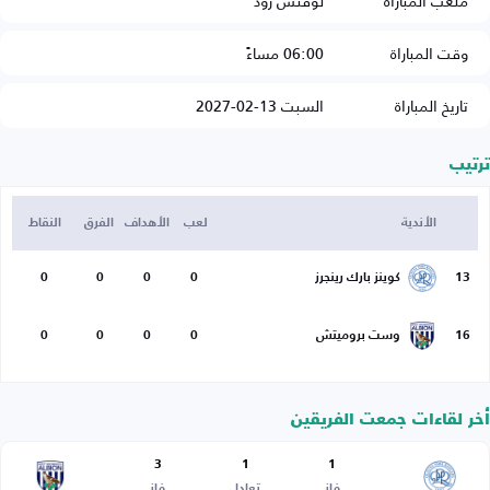
ملعب المباراة
لوفتس رود
وقت المباراة
06:00 مساءً
تاريخ المباراة
السبت 13-02-2027
ترتيب
الأندية
لعب
الأهداف
الفرق
النقاط
13
كوينز بارك رينجرز
0
0
0
0
16
وست بروميتش
0
0
0
0
أخر لقاءات جمعت الفريقين
3
1
1
فاز
تعادل
فاز