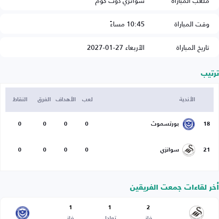
ملعب المباراة
سوانزي دوت كوم
وقت المباراة
10:45 مساءً
تاريخ المباراة
الأربعاء 27-01-2027
ترتيب
الأندية
لعب
الأهداف
الفرق
النقاط
18
بورتسموث
0
0
0
0
21
سوانزي
0
0
0
0
أخر لقاءات جمعت الفريقين
1
1
2
فاز
تعادل
فاز