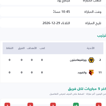
ملعب المباراة
فيكارج رود
وقت المباراة
10:45 مساءً
تاريخ المباراة
الثلاثاء 29-12-2026
ترتيب
الأندية
لعب
الأهداف
الفرق
النقاط
2
وولفرهامبتون
0
0
0
0
11
واتفورد
0
0
0
0
اخر 5 مباريات لكل فريق
من اليمين: آخر مباراة · اضغط على الحرف لعرض التفاصيل
خ
ف
خ
خ
خ