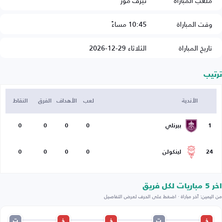
ملعب المباراة
تيرف مور
وقت المباراة
10:45 مساءً
تاريخ المباراة
الثلاثاء 29-12-2026
ترتيب
الأندية
لعب
الأهداف
الفرق
النقاط
1
بيرنلي
0
0
0
0
24
لينكولن
0
0
0
0
اخر 5 مباريات لكل فريق
من اليمين: آخر مباراة · اضغط على الحرف لعرض التفاصيل
خ
ت
خ
خ
ت